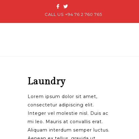
CALL US +94 76 2 760 765
Laundry
Lorem ipsum dolor sit amet,
consectetur adipiscing elit.
Integer vel molestie nisl. Duis ac
mi leo. Mauris at convallis erat.
Aliquam interdum semper luctus.
Aenean ex tellus, gravida ut